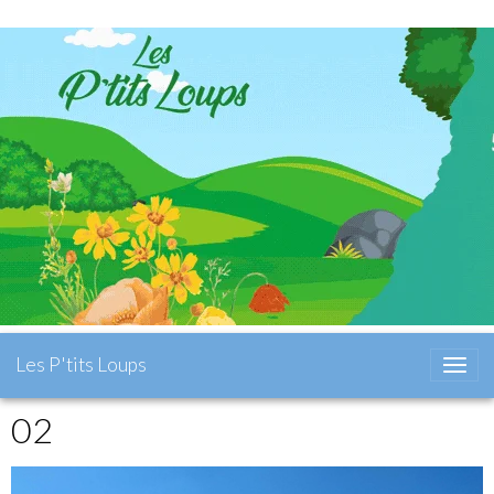
Les P'tits Loups
02