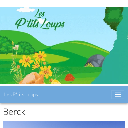
Les P'tits Loups
Berck