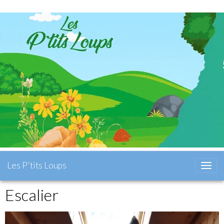
Les P'tits Loups
Escalier