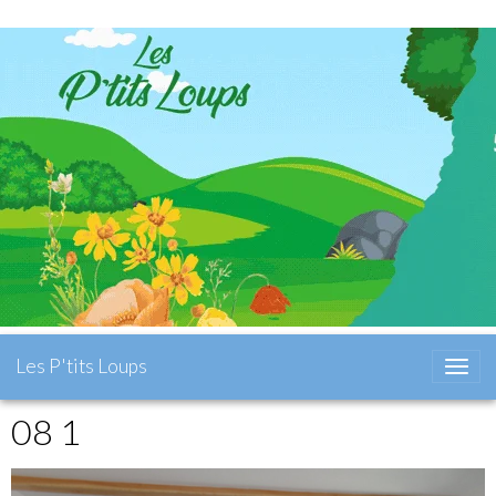
Les P'tits Loups
08 1