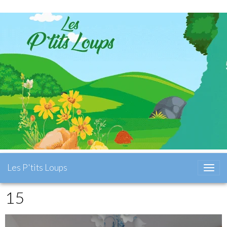
Les P'tits Loups
15